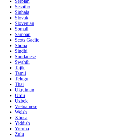
Serbian
Sesotho
Sinhala
Slovak
Slovenian
Somali
Samoan
Scots Gaelic
Shona
Sindhi
Sundanese
Swahili
Tajik
Tamil
Telugu
Thai
Ukrainian
Urdu
Uzbek
Vietnamese
Welsh
Xhosa
Yiddish
Yoruba
Zulu